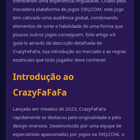
oferecendo uma experiência inigualável. Criado pela
inovadora plataforma de jogos 59Q.COM, este jogo
tem cativado uma audiência global, combinando
elementos de sorte e habilidade de uma forma que
poucos outros jogos conseguem. Este artigo irá
guiá-lo através da descrição detalhada de
CrazyFaFaFa, sua introdução ao mercado e as regras
essenciais que todo jogador deve conhecer.
Introdução ao
CrazyFaFaFa
Lançado em meados de 2023, CrazyFaFaFa
rapidamente se destacou pela originalidade e pelo
design imersivo. Desenvolvido por uma equipe de
especialistas apaixonados por jogos na 59Q.COM, o