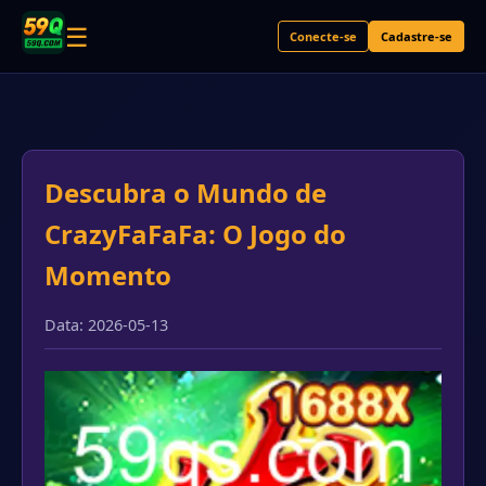
☰
Conecte-se
Cadastre-se
Descubra o Mundo de
CrazyFaFaFa: O Jogo do
Momento
Data: 2026-05-13