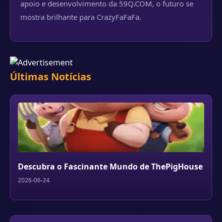
apoio e desenvolvimento da 59Q.COM, o futuro se
mostra brilhante para CrazyFaFaFa.
Últimas Notícias
Descubra o Fascinante Mundo de ThePigHouse
2026-06-24