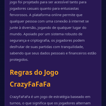
jogo foi projetado para ser acessível tanto para
jogadores casuais quanto para entusiastas
fervorosos. A plataforma online permite que
qualquer pessoa com uma conexão à internet se
junte à diversão, jogando de qualquer lugar do
mundo. Apoiado por um sistema robusto de
segurança e criptografia, os jogadores podem
desfrutar de suas partidas com tranquilidade,
sabendo que seus dados pessoais e financeiros estão
protegidos.
Regras do Jogo
CrazyFaFaFa
CrazyFaFaFa é um jogo de estratégia baseado em
turnos, o que significa que os jogadores alternam