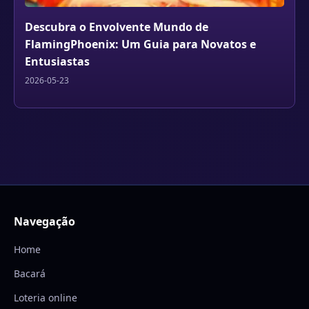
Descubra o Envolvente Mundo de
FlamingPhoenix: Um Guia para Novatos e
Entusiastas
2026-05-23
Navegação
Home
Bacará
Loteria online