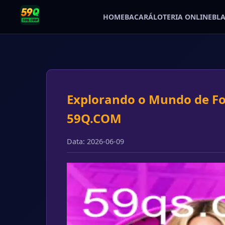
HOME
BACARÁ
LOTERIA ONLINE
BLA
Explorando o Mundo de Fo
59Q.COM
Data: 2026-06-09