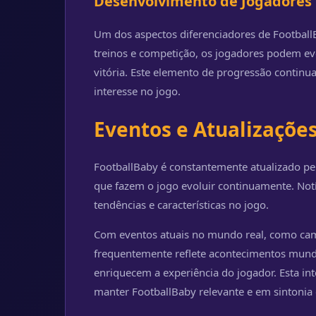
Desenvolvimento de Jogadores
Um dos aspectos diferenciadores de Football
treinos e competição, os jogadores podem ev
vitória. Este elemento de progressão continu
interesse no jogo.
Eventos e Atualizaçõe
FootballBaby é constantemente atualizado pe
que fazem o jogo evoluir continuamente. Notí
tendências e características no jogo.
Com eventos atuais no mundo real, como cam
frequentemente reflete acontecimentos mundi
enriquecem a experiência do jogador. Esta int
manter FootballBaby relevante e em sintonia 