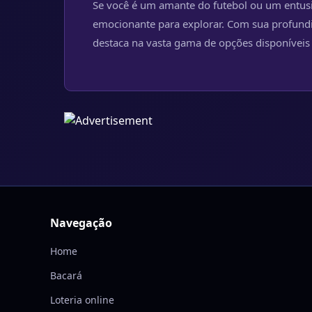
Se você é um amante do futebol ou um entus
emocionante para explorar. Com sua profundi
destaca na vasta gama de opções disponívei
Navegação
Home
Bacará
Loteria online