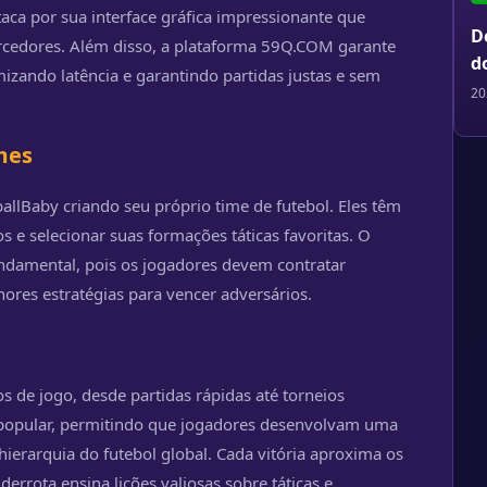
ca por sua interface gráfica impressionante que
D
orcedores. Além disso, a plataforma 59Q.COM garante
d
izando latência e garantindo partidas justas e sem
20
mes
lBaby criando seu próprio time de futebol. Eles têm
s e selecionar suas formações táticas favoritas. O
ndamental, pois os jogadores devem contratar
hores estratégias para vencer adversários.
 de jogo, desde partidas rápidas até torneios
 popular, permitindo que jogadores desenvolvam uma
ierarquia do futebol global. Cada vitória aproxima os
errota ensina lições valiosas sobre táticas e