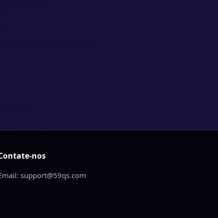
Contate-nos
Email: support@59qs.com