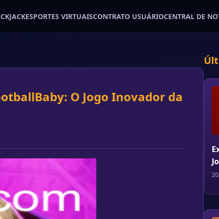
CKJACK
ESPORTES VIRTUAIS
CONTRATO USUÁRIO
CENTRAL DE NO
Úl
otballBaby: O Jogo Inovador da
E
J
20