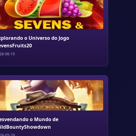
xplorando o Universo do Jogo
evensFruits20
26-06-10
esvendando o Mundo de
ildBountyShowdown
26-05-29