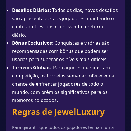
Desafios Diários
: Todos os dias, novos desafios
são apresentados aos jogadores, mantendo o
conteúdo fresco e incentivando o retorno
diário.
Bônus Exclusivos
: Conquistas e vitórias são
recompensadas com bônus que podem ser
usadas para superar os níveis mais difíceis.
Torneios Globais
: Para aqueles que buscam
competição, os torneios semanais oferecem a
chance de enfrentar jogadores de todo o
mundo, com prêmios significativos para os
melhores colocados.
Regras de JewelLuxury
Para garantir que todos os jogadores tenham uma