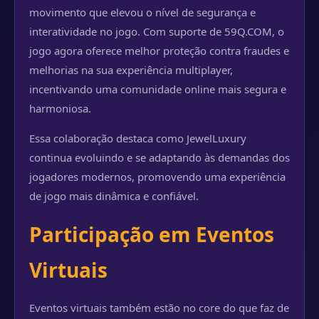
movimento que elevou o nível de segurança e
interatividade no jogo. Com suporte de 59Q.COM, o
jogo agora oferece melhor proteção contra fraudes e
melhorias na sua experiência multiplayer,
incentivando uma comunidade online mais segura e
harmoniosa.
Essa colaboração destaca como JewelLuxury
continua evoluindo e se adaptando às demandas dos
jogadores modernos, promovendo uma experiência
de jogo mais dinâmica e confiável.
Participação em Eventos
Virtuais
Eventos virtuais também estão no core do que faz de