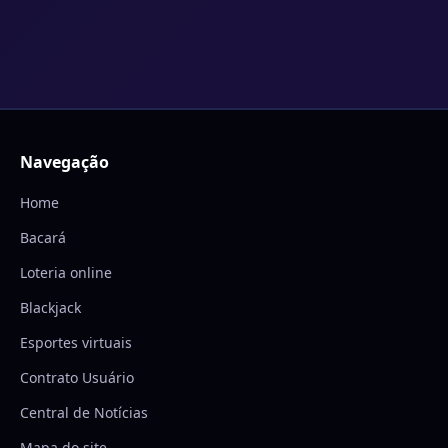
Navegação
Home
Bacará
Loteria online
Blackjack
Esportes virtuais
Contrato Usuário
Central de Notícias
Mapa do site