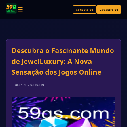
☰
Conecte-se
Cadastre-se
Descubra o Fascinante Mundo
de JewelLuxury: A Nova
Sensação dos Jogos Online
Data: 2026-06-08