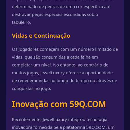
determinado de pedras de uma cor específica até
destravar peças especiais escondidas sob o
tabuleiro.
Vidas e Continuação
Os jogadores começam com um número limitado de
vidas, que são consumidas a cada falha em
completar um nível. No entanto, ao contrário de
muitos jogos, JewelLuxury oferece a oportunidade
de regenerar vidas ao longo do tempo ou através de
conquistas no jogo.
Inovação com 59Q.COM
Recentemente, JewelLuxury integrou tecnologia
inovadora fornecida pela plataforma 59Q.COM, um