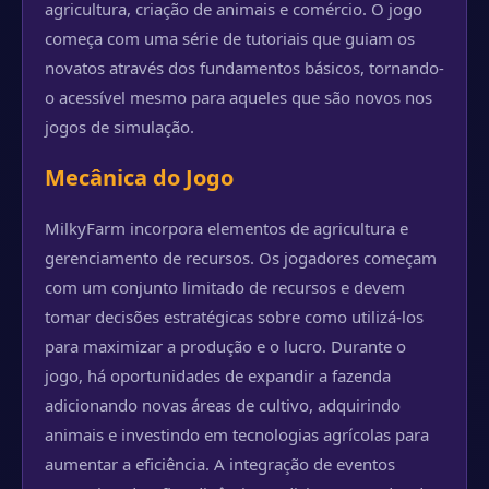
agricultura, criação de animais e comércio. O jogo
começa com uma série de tutoriais que guiam os
novatos através dos fundamentos básicos, tornando-
o acessível mesmo para aqueles que são novos nos
jogos de simulação.
Mecânica do Jogo
MilkyFarm incorpora elementos de agricultura e
gerenciamento de recursos. Os jogadores começam
com um conjunto limitado de recursos e devem
tomar decisões estratégicas sobre como utilizá-los
para maximizar a produção e o lucro. Durante o
jogo, há oportunidades de expandir a fazenda
adicionando novas áreas de cultivo, adquirindo
animais e investindo em tecnologias agrícolas para
aumentar a eficiência. A integração de eventos