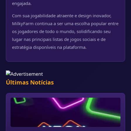
engajada.
Com sua jogabilidade atraente e design inovador,
MilkyFarm continua a ser uma escolha popular entre
os jogadores de todo o mundo, solidificando seu
lugar nas principais listas de jogos sociais e de
estratégia disponíveis na plataforma.
Últimas Notícias