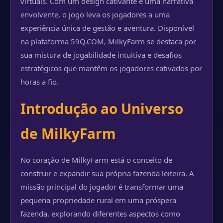
virtuais. Com um design cativante e uma narrativa
envolvente, o jogo leva os jogadores a uma
experiência única de gestão e aventura. Disponível
na plataforma 59Q.COM, MilkyFarm se destaca por
sua mistura de jogabilidade intuitiva e desafios
estratégicos que mantêm os jogadores cativados por
horas a fio.
Introdução ao Universo
de MilkyFarm
No coração de MilkyFarm está o conceito de
construir e expandir sua própria fazenda leiteira. A
missão principal do jogador é transformar uma
pequena propriedade rural em uma próspera
fazenda, explorando diferentes aspectos como