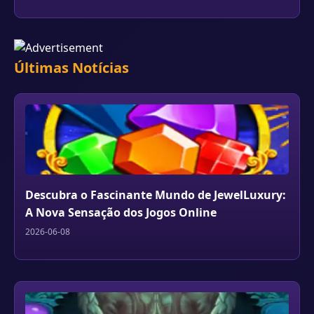
Últimas Notícias
Descubra o Fascinante Mundo de JewelLuxury:
A Nova Sensação dos Jogos Online
2026-06-08