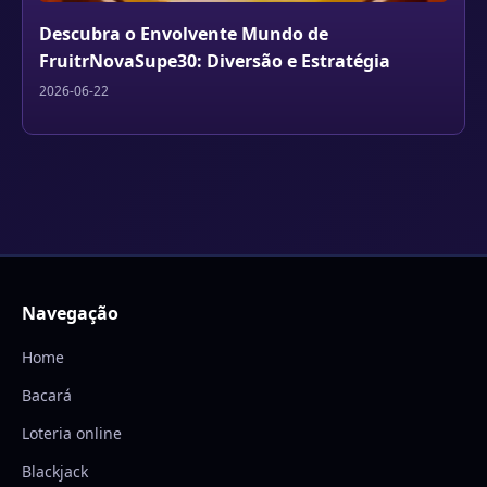
Descubra o Envolvente Mundo de
FruitrNovaSupe30: Diversão e Estratégia
2026-06-22
Navegação
Home
Bacará
Loteria online
Blackjack