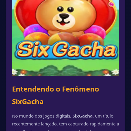
Entendendo o Fenômeno
SixGacha
No mundo dos jogos digitais,
SixGacha
, um título
recentemente lançado, tem capturado rapidamente a