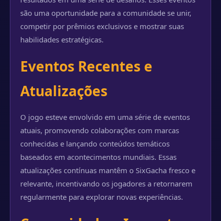
são uma oportunidade para a comunidade se unir,
competir por prêmios exclusivos e mostrar suas
habilidades estratégicas.
Eventos Recentes e
Atualizações
O jogo esteve envolvido em uma série de eventos
atuais, promovendo colaborações com marcas
conhecidas e lançando conteúdos temáticos
baseados em acontecimentos mundiais. Essas
atualizações contínuas mantêm o SixGacha fresco e
relevante, incentivando os jogadores a retornarem
regularmente para explorar novas experiências.