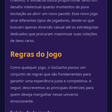
criativos, o SixGacha busca proporcionar tanto um
desafio intelectual quanto momentos de pura
excitação ao abrir um novo pacote. Esse novo jogo
atrai diferentes tipos de jogadores, desde os que
buscam apenas diversão casual até os estrategistas
dedicados que procuram maximizar suas coleções
de itens raros.
Regras do Jogo
Como qualquer jogo, o SixGacha possui um
conjunto de regras que são fundamentais para
garantir uma experiência justa e competitiva. A
seguir, descrevemos as principais diretrizes para
quem deseja mergulhar nesse universo
emocionante.